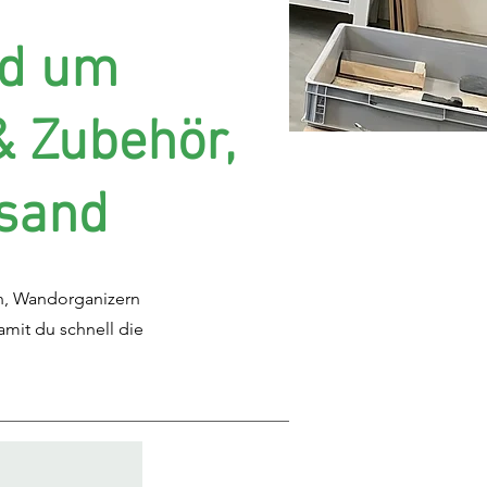
nd um
& Zubehör,
rsand
en, Wandorganizern
mit du schnell die