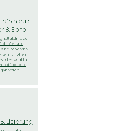
tafeln aus
er & Eiche
gnettafeln aus
Schiefer und
z sind moderne
ekte mit hohem
ert – ideal für
meoffice oder
gsbereich.
& Lieferung
dest du alle