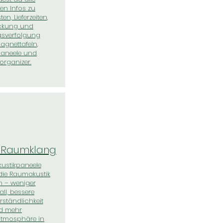
en Infos zu
n, Lieferzeiten,
ckung und
sverfolgung
agnettafeln,
paneele und
rganizer.
& Raumklang
kustikpaneele
die Raumakustik
h – weniger
ll, bessere
ständlichkeit
d mehr
atmosphäre in