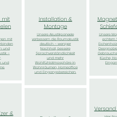
 mit
Installation &
Magnet
eelen
Montage
Schief
Unsere Akustikpaneele
Unsere Ma
gen mit
verbessern die Raumakustik
echtem 
erbinden
deutlich – weniger
Eichenhol
gn und
Nachhall, bessere
Designobj
stik –
Sprachverständlichkeit
Gebrauchsw
,
und mehr
Küche, Ho
h und
Wohlfühlatmosphäre in
Eingan
me.
Wohnräumen, Homeoffice
und Eingangsbereichen.
Versand 
zer &
Hier fin