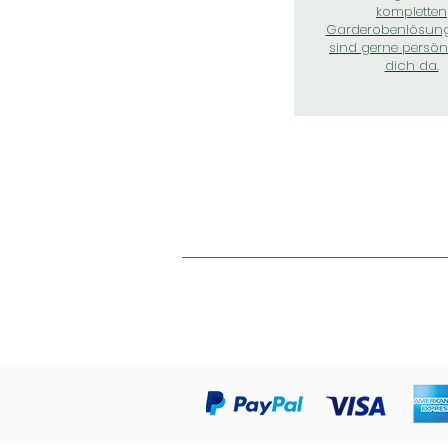
kompletten
Garderobenlösung
sind gerne persönl
dich da.
Was unsere