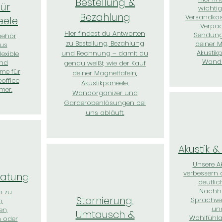
Bestellung &
für
wichtig
Bezahlung
Versandkoste
eele
Verpa
Hier findest du Antworten
Sendung
behör
zu Bestellung, Bezahlung
deiner M
us
Akustik
und Rechnung – damit du
lexible
Wando
nd
genau weißt, wie der Kauf
me für
deiner Magnettafeln,
office
Akustikpaneele,
mer.
Wandorganizer und
Garderobenlösungen bei
uns abläuft.
Akustik 
Unsere A
verbessern 
ratung
deutlic
Nachha
n zu
Stornierung,
Sprachver
n,
un
en,
Umtausch &
Wohlfühl
 oder