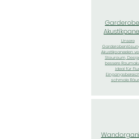
Garderobe
Akustikpan
Unsere
Garderobenlösun
Akustikpaneelen v
Stauraum, Desi
bessere Raumaku
ideal für Flur
Eingangsbereic
schmale Räu
Wandorgani