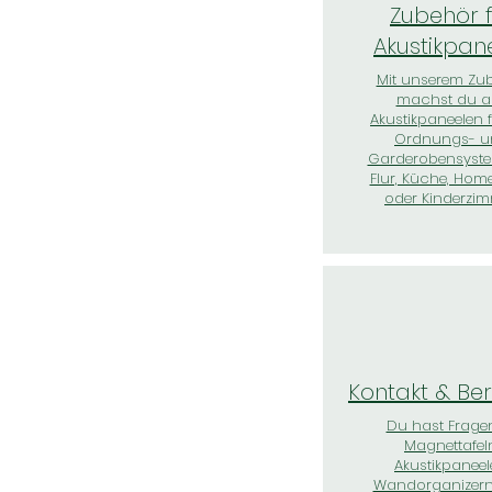
Zubehör 
Akustikpan
Mit unserem Zu
machst du a
Akustikpaneelen f
Ordnungs- u
Garderobensyste
Flur, Küche, Home
oder Kinderzim
Kontakt & Be
Du hast Frage
Magnettafel
Akustikpaneel
Wandorganizern